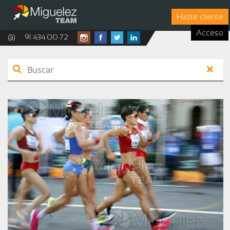
Hazte cliente
Acceso
@
91 434 00 72