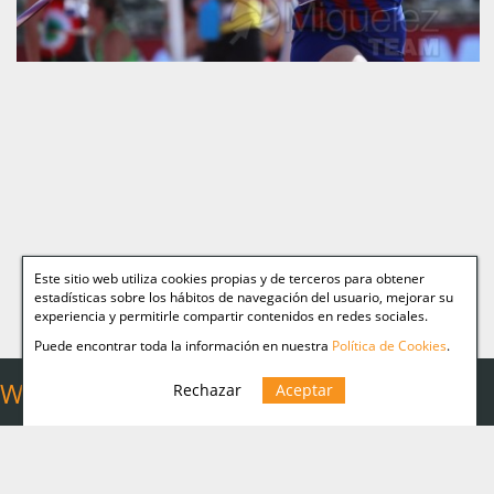
Este sitio web utiliza cookies propias y de terceros para obtener
estadísticas sobre los hábitos de navegación del usuario, mejorar su
experiencia y permitirle compartir contenidos en redes sociales.
Puede encontrar toda la información en nuestra
Política de Cookies
.
Web Relacionadas
Rechazar
Aceptar
Aviso legal
Miguelez TEAM
Política Cookies
Página personal de
Miguelez
Política de