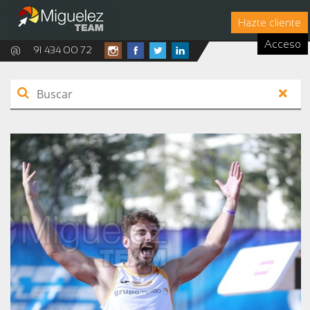
Hazte cliente
Acceso
@
91 434 00 72