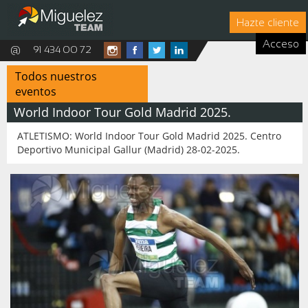
Hazte cliente
Acceso
@
91 434 00 72
Todos nuestros
eventos
World Indoor Tour Gold Madrid 2025.
ATLETISMO: World Indoor Tour Gold Madrid 2025. Centro
Deportivo Municipal Gallur (Madrid) 28-02-2025.